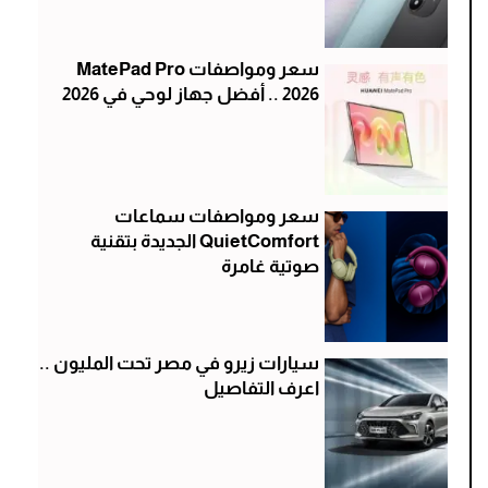
سعر ومواصفات MatePad Pro
2026 .. أفضل جهاز لوحي في 2026
سعر ومواصفات سماعات
QuietComfort الجديدة بتقنية
صوتية غامرة
سيارات زيرو في مصر تحت المليون ..
اعرف التفاصيل