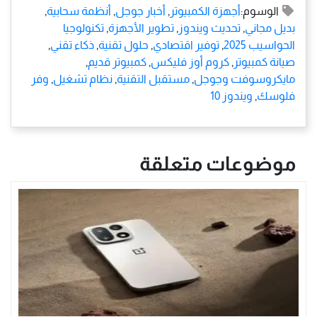
الوسوم:
أجهزة الكمبيوتر
,
أخبار جوجل
,
أنظمة سحابية
,
بديل مجاني
,
تحديث ويندوز
,
تطوير الأجهزة
,
تكنولوجيا
الحواسيب 2025
,
توفير اقتصادي
,
حلول تقنية
,
ذكاء تقني
,
صيانة كمبيوتر
,
كروم أوز فليكس
,
كمبيوتر قديم
,
مايكروسوفت وجوجل
,
مستقبل التقنية
,
نظام تشغيل
,
وفر
فلوسك
,
ويندوز 10
موضوعات متعلقة