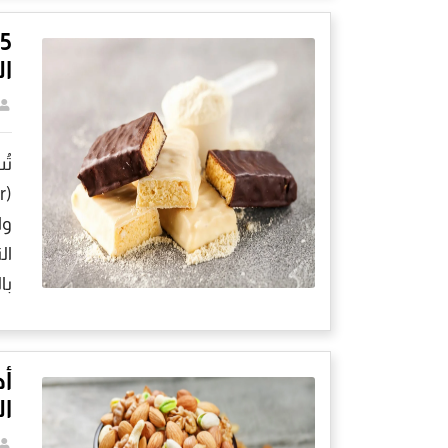
5
ال
تُ
وا
ال
با
أض
ال