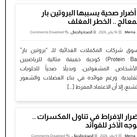
 أضرار صحية يسببها البروتين بار
معالج .. الخطر المغلف
Merna
,
16 يناير, 2026,
الصحة والجمال
,
Comments Disabled
سوق شركات المكملات الغذائية للـ “بروتين بار”
(Protein Bar) كوجبة خفيفة مثالية للرياضيين
لأشخاص المشغولين، وبديلاً صحياً للحلويات
تقليدية. ورغم فوائده في بناء العضلات والشعور
لشبع، إلا أن الاعتماد المفرط […]
رار الإفراط في تناول المكسرات ..
وجه الآخر للفوائد
Merna
,
9 يناير, 2026,
الصحة والجمال
,
Comments Disabled