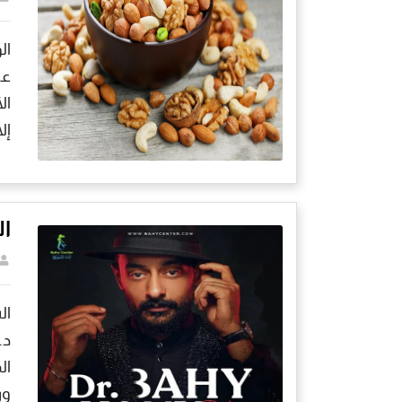
ال
عل
ال
إل
ا
ال
د.
ال
ور