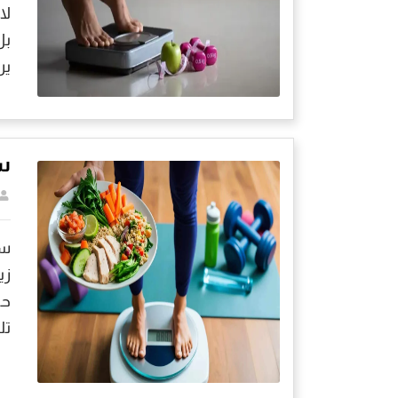
لا
بل
ير
سب
سب
زي
حت
تل