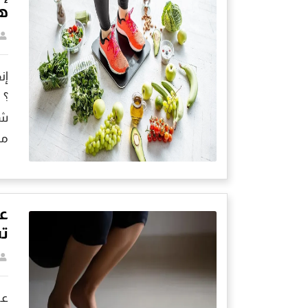
ه
إن
؟ 
شي
مس
عل
ت
عل