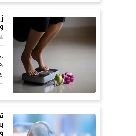
زي
و
زي
يع
ال
ال
ت
بس
وا