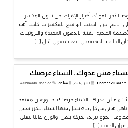
وجه الآخر للفوائد: أضرار الإفراط في تناول المكسرات
ى الرغم من الصيت الواسع للمكسرات كأحد أهم
أطعمة الصحية الغنية بالدهون المفيدة والبروتينات،
ا أن القاعدة الذهبية في التغذية تقول: “كل […]
لشتاء مش عدوك.. الشتاء فرصتك
Shereen Ali Sallam
,
4 يناير, 2026,
مقالات
,
Comments Disabled
شتاء مش عدوك.. الشتاء فرصتك. د. نورهان معتمد
 باهي هاني في كل مرة يدخل فيها الشتاء، تتكرر نفس
مخاوف: الجوع بيزيد، الحركة بتقل، والوزن غالبًا بيعلى.
غم إن الجسم […]