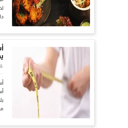
لض
دا
أس
يم
أس
أس
يل
مع