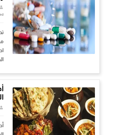
ed
تح
مح
اح
ال
أ
ال
أط
ال