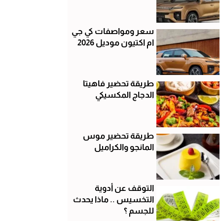
سعر ومواصفات كي جي
ام اكتيون موديل 2026
طريقة تحضير فاهيتا
الدجاج المكسيكي
طريقة تحضير موس
المانجو والكراميل
التوقف عن أدوية
التخسيس .. ماذا يحدث
للجسم ؟