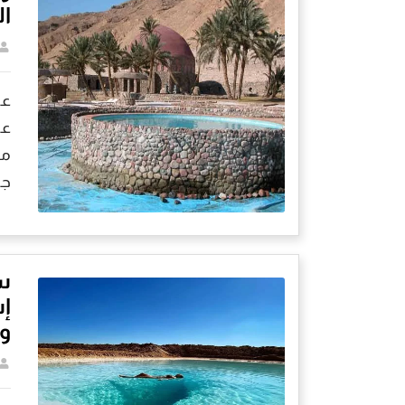
ال
عي
عي
من
جن
سي
إس
وف