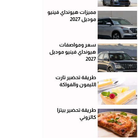
مميزات هيونداي فينيو
موديل 2027
سعر ومواصفات
هيونداي فينيو موديل
2027
طريقة تحضير تارت
الليمون والفواكة
طريقة تحضير بيتزا
كالزوني