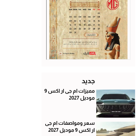
جديد
مميزات ام جى ار اكس 9
موديل 2027
سعر ومواصفات ام جى
ار اكس 9 موديل 2027