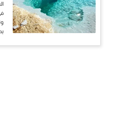
ال
في
وت
يم