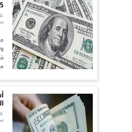
5
ed
وا
من
أس
الأث
ed