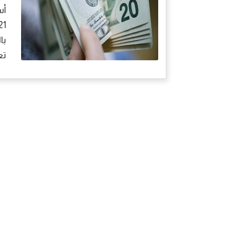
با
تع