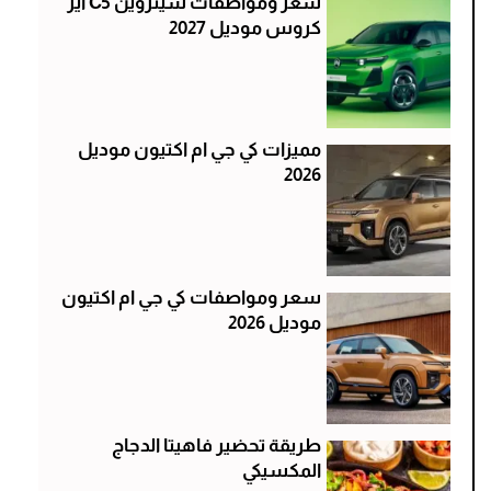
سعر ومواصفات سيتروين C5 اير
كروس موديل 2027
مميزات كي جي ام اكتيون موديل
2026
سعر ومواصفات كي جي ام اكتيون
موديل 2026
طريقة تحضير فاهيتا الدجاج
المكسيكي