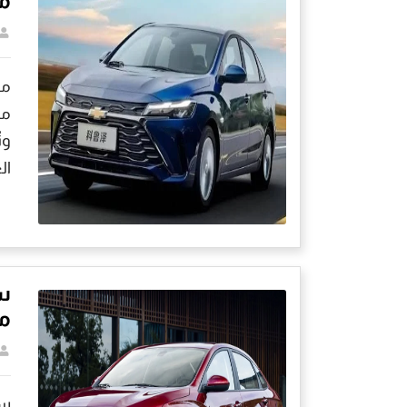
مم
مج
وت
ال
س
مو