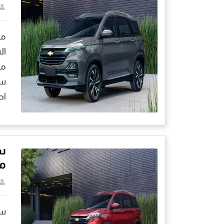
ال
سي
اح
س
مو