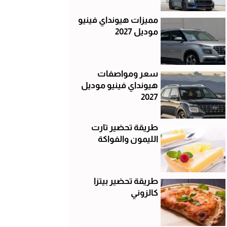
مميزات هيونداي فينيو
موديل 2027
سعر ومواصفات
هيونداي فينيو موديل
2027
طريقة تحضير تارت
الليمون والفواكة
طريقة تحضير بيتزا
كالزوني