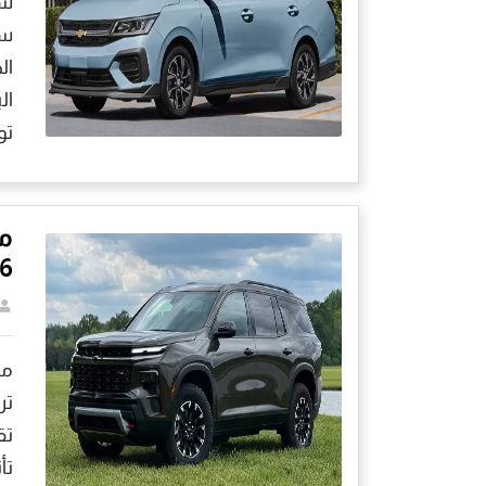
سو
ال
تو
م
6
تق
تأ