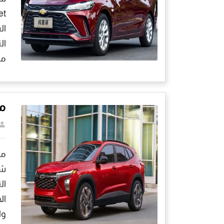
ال
ال
مو
مم
ال
ال
وا