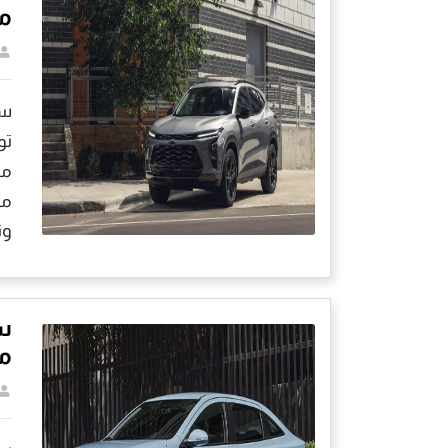
مو
تو
وت
س
مو