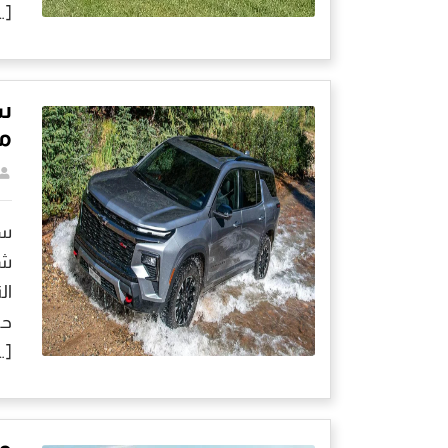
…]
س
مو
ال
حي
…]