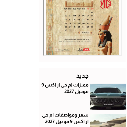
جديد
مميزات ام جى ار اكس 9
موديل 2027
سعر ومواصفات ام جى
ار اكس 9 موديل 2027