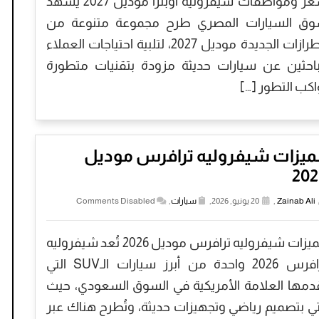
سعر ومواصفات شيفروليه أوبترا موديل 2027 يشهد
ق السيارات المصري طرح مجموعة متنوعة من
الطرازات الجديدة موديل 2027، لتلبية احتياجات العملاء
باحثين عن سيارات حديثة مزودة بتقنيات متطورة
اكب التطور […]
ميزات شيفروليه ترافرس موديل
202
Zainab Ali
,
20 يونيو, 2026,
سيارات
,
Comments Disabled
مميزات شيفروليه ترافرس موديل 2026 تُعد شيفروليه
ترافرس 2026 واحدة من أبرز سيارات الـSUV التي
دمها العلامة الأمريكية في السوق السعودي، حيث
تي بتصميم رياضي وتجهيزات حديثة، وتُطرح هناك عبر