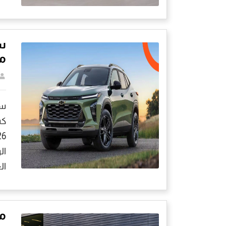
س
مو
كش
ال
ال
مم