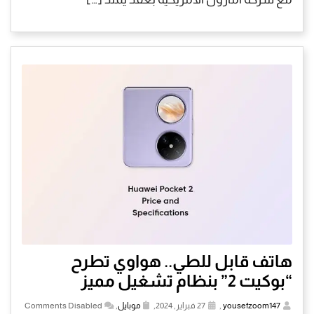
هاتف قابل للطي.. هواوي تطرح
“بوكيت 2” بنظام تشغيل مميز
yousefzoom147
,
27 فبراير, 2024,
موبايل
,
Comments Disabled