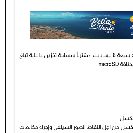
يقترن الهاتف بذاكرة وصول عشوائية مميزة بسعة 8 جيجابايت، مقترناً بمساحة تخزين داخلية تبلغ
لأمامية كاميرا مميزة بدقة 32 ميجابيكسل من اجل التقاط الصور السيلفي وإجراء مكالمات