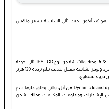
Spar بتصميم مشابه لهواتف آيفون، حيث تأتي السلسلة بسعر منافس
يتميز بشاشة منحنية رائعة، حيث تأتي بقياس 6.78 بوصة، والشاشة من نوع IPS LCD، تأتي بجودة
عرض FHD+، وتبلغ دقتها 1080 × 2460 بكسل، وتوفر الشاشة معدل تحديث يبلغ تردده 120 هرتز
يقدم هاتف تكنو الجديد بميزة آيفون الشهيرة Dynamic Island من آبل، والتي يطلق عليها اسم
صة لعرض الإشعارات ومعلومات المكالمات وحالة الشحن