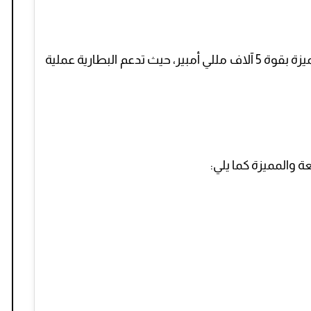
يحتوي هاتف تكنو الجديد على بطارية كبيرة مميزة بقوة 5 آلاف مللي أمبير، حيث تدعم البطارية عملية
عة والمميزة كما يلي: