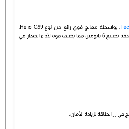
Te
Spark 20 Pro Plus، بواسطة معالج قوي رائع من نوع Helio G99،
والمطور من قبل شركة ميدياتك التايوانية بدقة تصنيع 6 نانومتر، مما يضيف قوة لأداء الجهاز في
في زر الطاقة لزيادة الأمان.