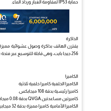
حماية IP53 لمقاومة الغبار ورذاذ الماء.
الذاكرة
256 جيجا بايت، وهى قابلة للتوسيع عبر فتحة بطاقة microSD.
الكاميرا
الكاميرا الخلفية كاميرا خلفية ثلاثية
كاميرا رئيسية بدقة 108 ميجابكس.
كاميرتين مساعدتين QVGA بدقة 0.08 ميجابكسل.
الكاميرا ا