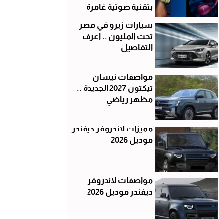
بتقنية صوتية غامرة
سيارات زيرو في مصر
تحت المليون .. اعرف
التفاصيل
مواصفات نيسان
تيكتون 2027 الجديدة ..
مظهر رياضي
مميزات لاندروفر ديفندر
موديل 2026
مواصفات لاندروفر
ديفندر موديل 2026