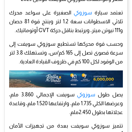
تعتمد سيارة
سوزوكي
الصغيرة على سواعد محرك
ثلاثي الاسطوانات سعة 1.2 لتر وينتج قوة 81 حصان
و111 نيوتن ميتر، ويرتبط بناقل حركة CVT أوتوماتيك.
وحسب قوة محركها تستطيع سوزوكي سويفت إلى
سرعة قصوى تصل إلى 165 كم/س، وتستهلك 3.8 لتر
من الوقود لكل 100 كم في ظروف القيادة العادية.
يصل طول
سوزوكي
سويفت الإجمالي 3.860 ملم،
وعرضها الكلي 1.735 ملم، وارتفاعها 1.520 ملم، وقاعدة
عجلاتها بطول 2.450ملم.
تتميز سوزوكي سويفت بعدة من تجهيزات الأمان