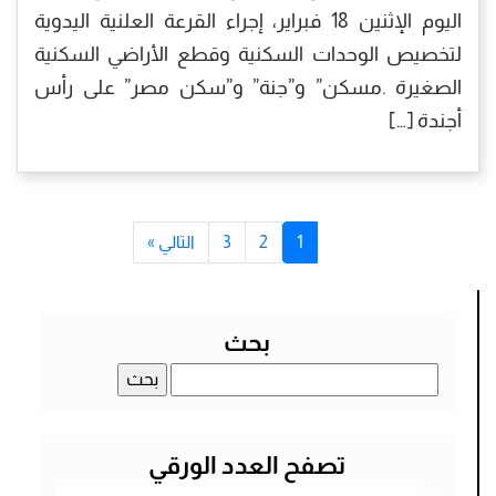
اليوم الإثنين 18 فبراير، إجراء القرعة العلنية اليدوية
لتخصيص الوحدات السكنية وقطع الأراضي السكنية
الصغيرة .مسكن” و”جنة” و”سكن مصر” على رأس
أجندة […]
1
2
3
التالي »
بحث
البحث
عن:
تصفح العدد الورقي