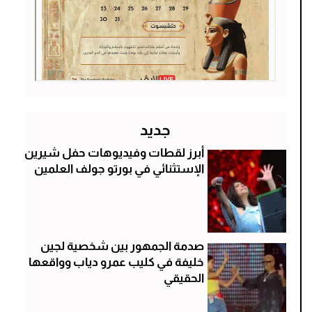
جديد
أبرز لقطات وفيديوهات حفل شيرين
الإستثنائي في بورتو جولف العلمين
صدمة الجمهور بين شخصية لجين
خليفة في كليب عمرو دياب وواقعها
الحقيقي