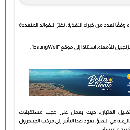
ء وفقًا لعدد من خبراء التغذية، نظرًا للفوائد المتعددة
لأمعاء، استنادًا إلى موقع “EatingWell”.
تقليل الغثيان، حيث يعمل على حجب مستقبلات
الرغبة في التقيؤ. يعود هذا التأثير إلى مركب الجينجرول
ررة والانتفاخ.