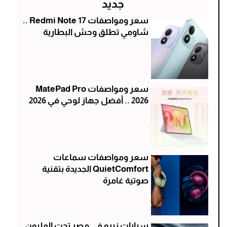
جديد
سعر ومواصفات Redmi Note 17 ..
شاومي تطلق وحش البطارية
سعر ومواصفات MatePad Pro
2026 .. أفضل جهاز لوحي في 2026
سعر ومواصفات سماعات
QuietComfort الجديدة بتقنية
صوتية غامرة
سيارات زيرو في مصر تحت المليون ..