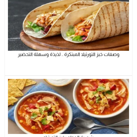
وصفات خبز التورتيلا المبتكرة .. لذيذة وسهلة التحضير