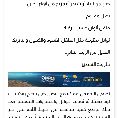
جبن موزاريلا أو شيدر أو مزيج من أنواع الجبن.
بصل مفروم.
فلفل ألوان حسب الرغبة.
توابل متنوعة مثل الفلفل الأسود والكمون والبابريكا.
القليل من الزيت النباتي.
طريقة التحضير
يُطهى اللحم في مقلاة مع البصل حتى ينضج ويكتسب
لونًا ذهبيًا، ثم تُضاف التوابل والخضروات المفضلة. بعد
ذلك توضع كمية مناسبة من خليط اللحم على خبز
التورتيلا، ويُضاف فوقه الجبن المبشور. تُطوى التورتيلا