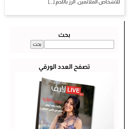
للأشخاص الملائمين. الرز باللحم […]
بحث
البحث
عن:
تصفح العدد الورقي