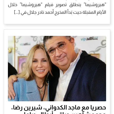
“هيروشيما” ينطلق تصوير فيلم “هيروشيما” خلال
الأيام المقبلة حيث بَدأ المخرج أحمد نادر جلال في […]
حصريا مع ماجد الكدواني، شيرين رضا،