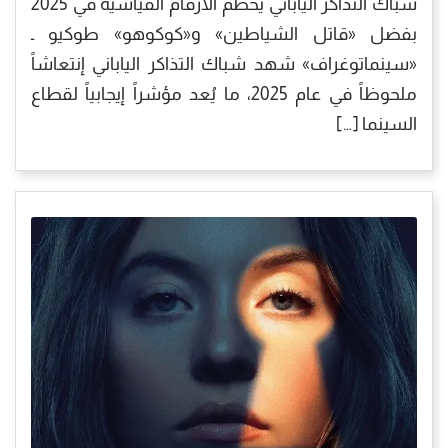
شباك التذاكر الياباني يحطم الأرقام القياسية في 2025
بفضل «قاتل الشياطين» و«كوكوهو» طوكيو ـ
«سينماتوغراف» شهد شباك التذاكر الياباني إنتعاشاً
ملحوظاً في عام 2025، ما يُعد مؤشراً إيجابياً لقطاع
السينما […]