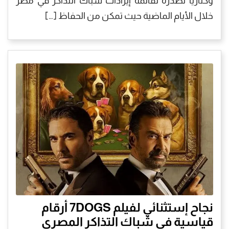
وكناريا تصدره لقائمة إيرادات شباك التذاكر في مصر
خلال الأيام الماضية حيث تمكن من الحفاظ […]
نجاح إستثنائي لفيلم 7DOGS أرقام
قياسية في شباك التذاكر المصري