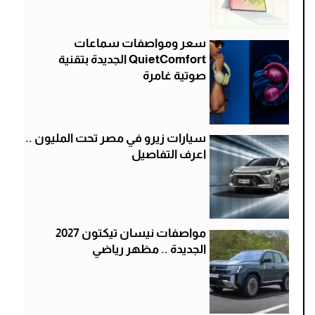
سعر ومواصفات سماعات
QuietComfort الجديدة بتقنية
صوتية غامرة
سيارات زيرو في مصر تحت المليون ..
اعرف التفاصيل
مواصفات نيسان تيكتون 2027
الجديدة .. مظهر رياضي