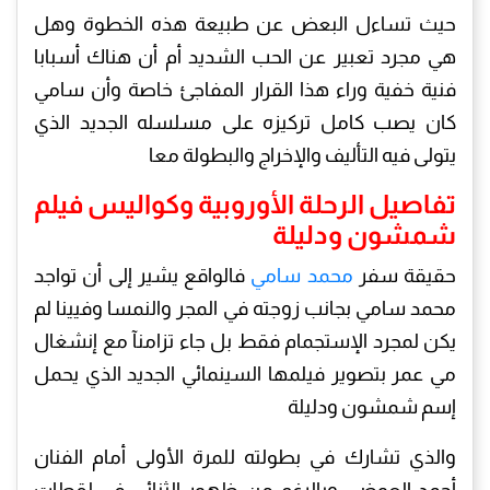
حيث تساءل البعض عن طبيعة هذه الخطوة وهل
هي مجرد تعبير عن الحب الشديد أم أن هناك أسبابا
فنية خفية وراء هذا القرار المفاجئ خاصة وأن سامي
كان يصب كامل تركيزه على مسلسله الجديد الذي
يتولى فيه التأليف والإخراج والبطولة معا
تفاصيل الرحلة الأوروبية وكواليس فيلم
شمشون ودليلة
حقيقة سفر
محمد سامي
فالواقع يشير إلى أن تواجد
محمد سامي بجانب زوجته في المجر والنمسا وفيينا لم
يكن لمجرد الإستجمام فقط بل جاء تزامنآ مع إنشغال
مي عمر بتصوير فيلمها السينمائي الجديد الذي يحمل
إسم شمشون ودليلة
والذي تشارك في بطولته للمرة الأولى أمام الفنان
أحمد العوضي وبالرغم من ظهور الثنائي في لقطات