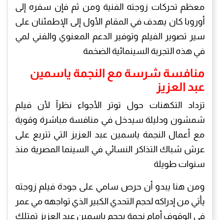
معظم تحركات زوجته الفنية ومن ثم فإن سفره إلى
أوروبا كان يهدف في المقام الأول إلى الإطمئنان على
سير تصوير الفيلم وتوفير الدعم المعنوي والفني لمي
في هذه التجربة السينمائية الضخمة
منافسة شرسة مع النجمة ياسمين
عبد العزيز
تزداد التكهنات حول توتر الأجواء نظرآ لأن فيلم
شمشون ودليلة سيدخل في منافسة مباشرة وقوية
مع أعمال النجمة ياسمين عبد العزيز التي تتربع على
عرش شباك التذاكر النسائي في السينما المصرية منذ
سنوات طويلة
ومن هنا يبدو أن حرص سامي على جودة فيلم زوجته
يأتي من إدراكه لحجم التحدي الكبير الذي تواجهه مي عمر
في الوقوف أمام نجمة بحجم ياسمين عبد العزيز تمتلك