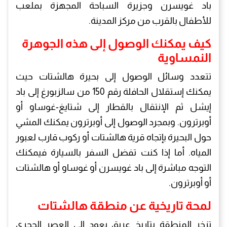
باد غويسرن وجزيرة السباحة المجهزة بملعب
للأطفال بالقرب من مركز المدينة.
كيف يمكنك الوصول إلى هذه الجوهرة
النمساوية
تتعدد وسائل الوصول إلى بحيرة هالشتات حيث
يمكنك إستقلال الحافلة رقم 150 من سالزبورغ إلى باد
إيشل ثم الإنتقال بالقطار إلى شتايغ-غوساو أو
أوبرترون. وبمجرد الوصول إلى أوبرترون يمكنك المشي
حول البحيرة بإتجاه قرية هالشتات أو ركوب قارب لعبور
المياه. أما إذا كنت تفضل السفر بالسيارة فيمكنك
التوجه مباشرة إلى باد غويسرن أو غوساو أو هالشتات
أو أوبرترون.
لمحة تاريخية عن منطقة هالشتات
تزخر المنطقة بتاريخ عريق يعود إلى العصر الحجري