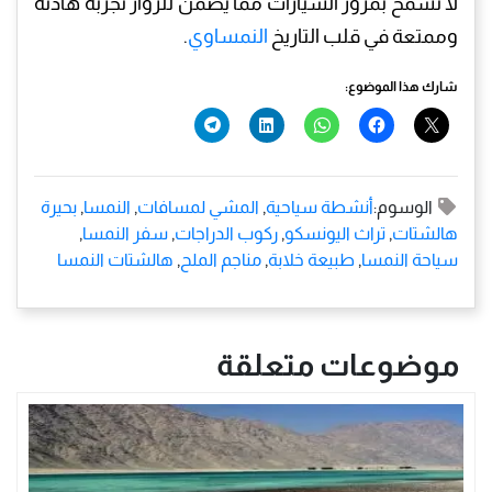
لا تسمح بمرور السيارات مما يضمن للزوار تجربة هادئة
وممتعة في قلب التاريخ
النمساوي
.
شارك هذا الموضوع:
الوسوم:
أنشطة سياحية
,
المشي لمسافات
,
النمسا
,
بحيرة
هالشتات
,
تراث اليونسكو
,
ركوب الدراجات
,
سفر النمسا
,
سياحة النمسا
,
طبيعة خلابة
,
مناجم الملح
,
هالشتات النمسا
موضوعات متعلقة