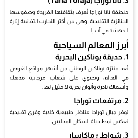
3. تانا توراجا (Tana Toraja)
منطقة تانا توراجا تُعرف بثقافتها الفريدة وطقوسها
الجنائزية التقليدية، وهي من أكثر التجارب الثقافية إثارة
للدهشة في آسيا.
أبرز المعالم السياحية
1. حديقة بوناكين البحرية
تُعد منتزه بوناكين الوطني من أشهر مواقع الغوص
في العالم، وتحتوي على شعاب مرجانية مذهلة
وأسماك نادرة وألوان بحرية لا مثيل لها.
2. مرتفعات توراجا
توفر جبال توراجا مناظر طبيعية خلابة وقرى تقليدية
تعكس نمط حياة السكان المحليين.
3. شواطئ ماكاسار