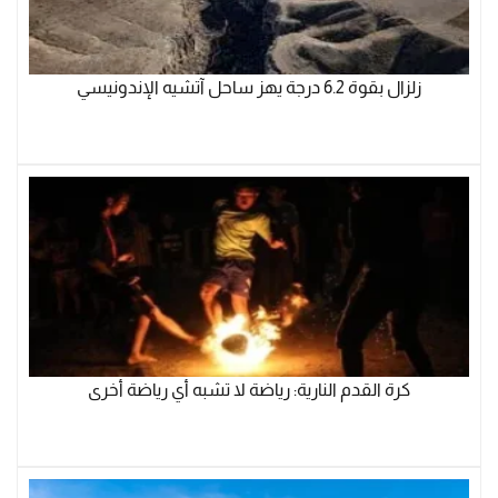
زلزال بقوة 6.2 درجة يهز ساحل آتشيه الإندونيسي
كرة القدم النارية: رياضة لا تشبه أي رياضة أخرى