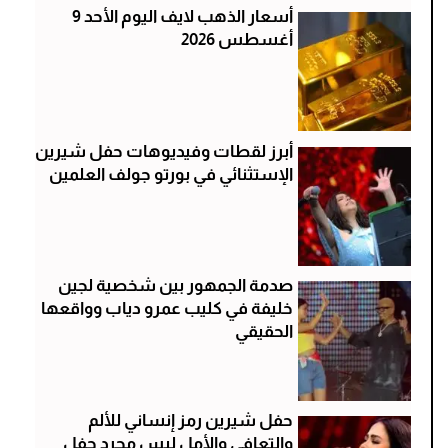
أسعار الذهب لايف اليوم الأحد 9
أغسطس 2026
أبرز لقطات وفيديوهات حفل شيرين
الإستثنائي في بورتو جولف العلمين
صدمة الجمهور بين شخصية لجين
خليفة في كليب عمرو دياب وواقعها
الحقيقي
حفل شيرين رمز إنساني للألم
والتعافي والأمل ليس مجرد حفل