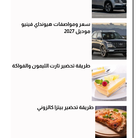
سعر ومواصفات هيونداي فينيو
موديل 2027
طريقة تحضير تارت الليمون والفواكة
طريقة تحضير بيتزا كالزوني