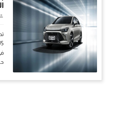
ال
تص
في
حي