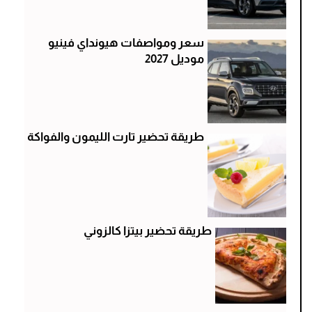
سعر ومواصفات هيونداي فينيو
موديل 2027
طريقة تحضير تارت الليمون والفواكة
طريقة تحضير بيتزا كالزوني