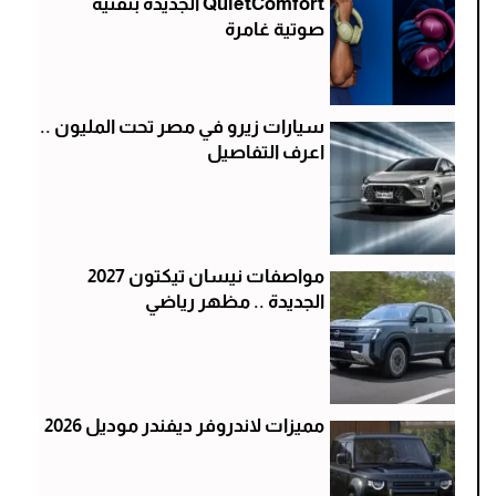
QuietComfort الجديدة بتقنية
صوتية غامرة
سيارات زيرو في مصر تحت المليون ..
اعرف التفاصيل
مواصفات نيسان تيكتون 2027
الجديدة .. مظهر رياضي
مميزات لاندروفر ديفندر موديل 2026