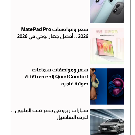
سعر ومواصفات MatePad Pro
2026 .. أفضل جهاز لوحي في 2026
سعر ومواصفات سماعات
QuietComfort الجديدة بتقنية
صوتية غامرة
سيارات زيرو في مصر تحت المليون ..
اعرف التفاصيل