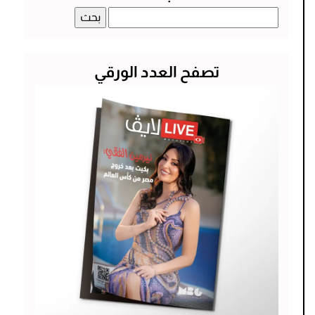
البحث
عن:
تصفح العدد الورقي