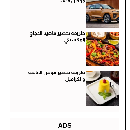
موديل 2026
طريقة تحضير فاهيتا الدجاج
المكسيكي
طريقة تحضير موس المانجو
والكراميل
ADS