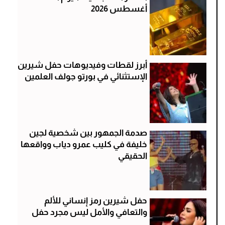
أغسطس 2026
أبرز لقطات وفيديوهات حفل شيرين
الإستثنائي في بورتو جولف العلمين
صدمة الجمهور بين شخصية لجين
خليفة في كليب عمرو دياب وواقعها
الحقيقي
حفل شيرين رمز إنساني للألم
والتعافي والأمل ليس مجرد حفل