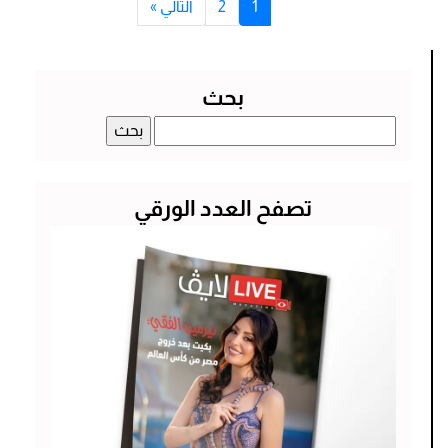
1
2
التالي »
بحث
البحث
عن:
تصفح العدد الورقي