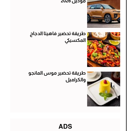
موديل 2026
طريقة تحضير فاهيتا الدجاج
المكسيكي
طريقة تحضير موس المانجو
والكراميل
ADS