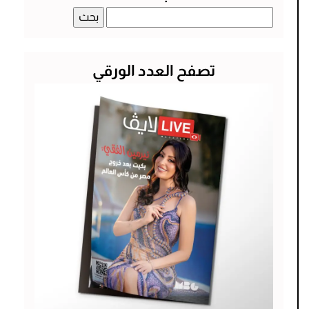
البحث
عن:
تصفح العدد الورقي