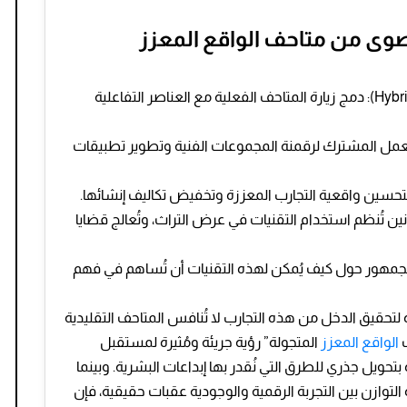
قصوى من متاحف الواقع المعزز
التركيز على التجارب الهجينة (Hybrid Experiences): دمج زيارة المتاحف الفعلية مع العناصر التفاعلية
العمل المشترك لرقمنة المجموعات الفنية وتطوير تطبيقات
لتحسين واقعية التجارب المعززة وتخفيض تكاليف إنشائها.
ن تُنظم استخدام التقنيات في عرض التراث، وتُعالج قضايا
ف الجمهور حول كيف يُمكن لهذه التقنيات أن تُساهم في فهم
 لتحقيق الدخل من هذه التجارب لا تُنافس المتاحف التقليدية
ف
الواقع المعزز
المتجولة” رؤية جريئة ومُثيرة لمستقبل
حويل جذري للطرق التي نُقدر بها إبداعات البشرية. وبينما
ة التوازن بين التجربة الرقمية والوجودية عقبات حقيقية، فإن