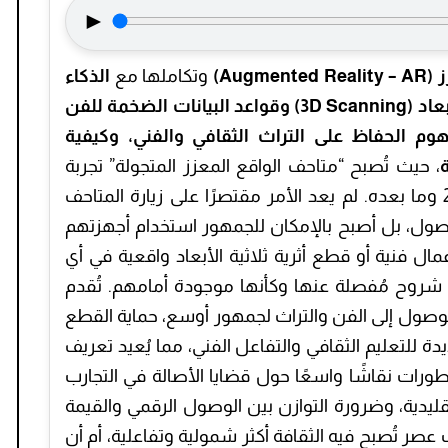
►
Augme)
وتكاملها مع
الذكاء
الاصطناعي (AI) في تحليل الصور ثلاثية الأبعاد (3D Scanning) وقواعد البيانات الضخمة للفن
وم الحفاظ على التراث الثقافي والفني، وكيفية
، حيث تُصبح “متاحف الواقع المعزز المتجولة” تجربة
ثقافية مُتاحة للجميع في منتصف عام 2025 وما بعده. لم يعد الأمر مقتصرًا على زيارة المتاحف
وصول، بل أصبح بالإمكان للجمهور استخدام أجهزتهم
ال فنية أو قطع أثرية ثلاثية الأبعاد واقعية في أي
شروح مُفصلة عنها وكأنها موجودة أمامهم. تُقدم
لوصول إلى الفن والتراث لجمهور أوسع، حماية القطع
ة للتعليم الثقافي والتفاعل الفني، مما يُعيد تعريف
 التطورات نقاشًا واسعًا حول قضايا الأصالة في التجارب
قليدية، وضرورة التوازن بين الوصول الرقمي والقيمة
عصر تُصبح فيه الثقافة أكثر شمولية وتفاعلية، أم أن