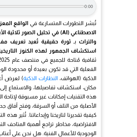
0:00
تُبشر التطورات المتسارعة في
الواقع المعزز (nted Reality – AR
والتراث
بـ
ثورة حقيقية تُعيد تعريف مفه
استكشاف الجمهور لهذه الكنوز التاريخية
الفعلية التي قد تكون بعيدة أو محدودة ال
الذكية (الهواتف،
النظارات الذكية
) لعرض أعم
مكان، استكشاف تفاصيلها، والاستماع إلى 
هذه التقنيات إمكانات غير مسبوقة لإتاحة ا
الأصلية من التلف أو السرقة، وفتح آفاق جديد
كيفية تقديرنا لتاريخنا وإبداعاتنا. تُثير هذه
الافتراضية، مخاطر تراجع أهمية المتاحف الت
الوجودية للأعمال الفنية. هل نحن على أعتاب 