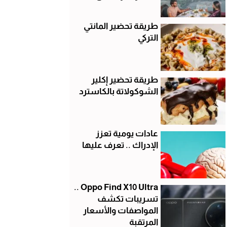
طريقة تحضير المانتي
التركي
طريقة تحضير إكلير
الشوكولاتة بالكاسترد
عادات يومية تعزز
الإدراك .. تعرف عليها
Oppo Find X10 Ultra ..
تسريبات تكشف
المواصفات والأسعار
المرتقبة