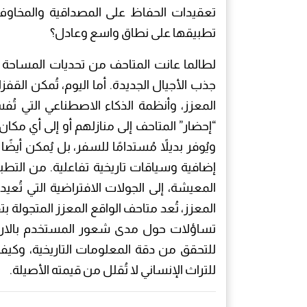
تعقيدات الحفاظ على المصداقية والمخاوف ال
تطبيقها على نطاق واسع وعادل؟
لطالما عانت المتاحف من تحديات المساحة 
جذب الأجيال الجديدة. أما اليوم، تُمكن القفز
المعزز، وأنظمة الذكاء الاصطناعي التي تُ
“إحضار” المتاحف إلى منازلهم أو إلى أي مكا
ويُوفر بديلاً مُستدامًا للسفر، بل يُمكن أيض
إضافية وسياقات تاريخية تفاعلية. من التطب
المعيشة، إلى الجولات الافتراضية التي تُعيد
المعزز، تُعد متاحف الواقع المعزز المتجولة ب
تساؤلات حول مدى شعور المستخدم بالارتب
للتحقق من دقة المعلومات التاريخية، وكيفي
للتراث الإنساني لا تُقلل من قيمته الأصيلة.