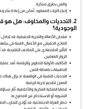
والفن بطرق مبتكرة.
إحياء التراث المفقود: تُمكن من إعادة بناء وعر
2.
التحديات والمخاوف: هل هو قيد
الوجودية؟
فقدان الأصالة والتجربة الحقيقية: قد يُجادل 
المادي الحقيقي مع الأعمال الفنية في بيئتها 
التأثير الاقتصادي على المتاحف التقليدية: قد ت
الزوار الفعليين.
التكاليف الأولية للتطوير والرقمنة: تُعد عملي
التطبيقات باهظة الثمن.
التحديات التقنية في الواقعية: لا يزال هناك
المعزز لتقديم تجربة مُرضية.
قضايا الملكية الفكرية والأخلاقية: تُثار تس
التشويه أو الاستخدام غير المصرح به.
خطر العزلة الاجتماعية: قد تُؤدي التجارب ال
المباشر في الأماكن الثقافية.