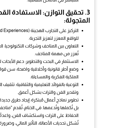
3.
تحقيق التوازن: الاستفادة ال
المتجولة:
للواقع المعزز لتعزيز التجربة.
التعاون بين المتاحف وشركات التكنولوجيا: 
تُعزز من مهمة المتاحف.
الاستثمار في البحث والتطوير: دعم الأبحاث 
وضع أطر قانونية وأخلاقية واضحة: سن قواني
الملكية الفكرية والمساءلة.
التوعية بالفوائد التعليمية والثقافية: تثقي
وتقدير الفن والتراث بشكل أعمق.
تطوير نماذج أعمال مُبتكرة: إيجاد طرق جديدة
بل تُكملها وتُدعمها. في الختام، تُقدم “متاح
الحفاظ على التراث واستكشاف الفن، واعدةً بت
تُشكل تحديات الأصالة، التأثير المالي، وضرور