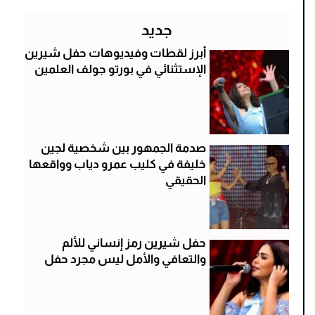
جديد
أبرز لقطات وفيديوهات حفل شيرين
الإستثنائي في بورتو جولف العلمين
صدمة الجمهور بين شخصية لجين
خليفة في كليب عمرو دياب وواقعها
الحقيقي
حفل شيرين رمز إنساني للألم
والتعافي والأمل ليس مجرد حفل