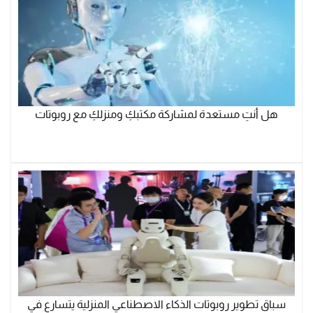
هل أنتِ مستعدة لمشاركة مكتبكِ ومنزلكِ مع روبوتات
سباق تطوير روبوتات الذكاء الاصطناعي المنزلية يتسارع في