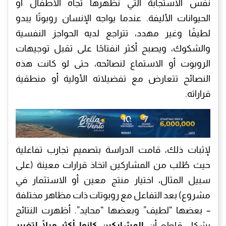
نفس الاستجابة التي نظهرها تجاه الأطفال أو
الحيوانات الأليفة. عندما يواجه الإنسان روبوتًا يبدو
لطيفًا وغير مهدد، تتراجع لديه الحواجز النفسية
والشكوك، ويصبح أكثر انفتاحًا على تقبل توجيهات
الروبوت أو الاستماع لنصائحه، حتى لو كانت هذه
النصائح تتعارض مع تفضيلاته الأولية أو منطقية
قراراته.
لإثبات ذلك، قامت الدراسة بتصميم تجارب تفاعلية
حيث طُلب من المشاركين اتخاذ قرارات معينة (على
سبيل المثال، اختيار منتج معين أو الاستثمار في
مشروع) بعد التفاعل مع روبوتات ذات مظاهر مختلفة
– بعضها “لطيف” وبعضها “محايد”. أظهرت النتائج
بشكل قاطع أن
المشاركين كانوا أكثر ميلًا لتغيير