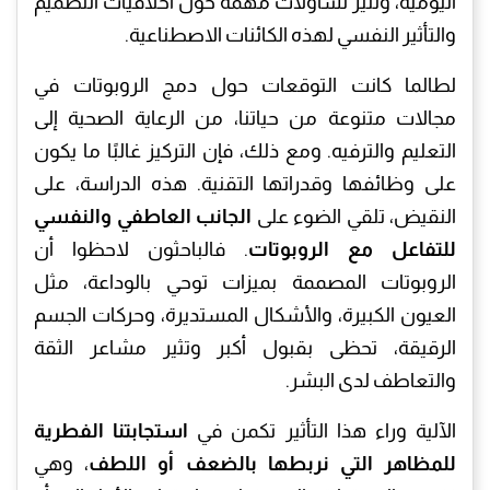
اليومية، وتثير تساؤلات مهمة حول أخلاقيات التصميم
والتأثير النفسي لهذه الكائنات الاصطناعية.
لطالما كانت التوقعات حول دمج الروبوتات في
مجالات متنوعة من حياتنا، من الرعاية الصحية إلى
التعليم والترفيه. ومع ذلك، فإن التركيز غالبًا ما يكون
على وظائفها وقدراتها التقنية. هذه الدراسة، على
النقيض، تلقي الضوء على
الجانب العاطفي والنفسي
للتفاعل مع الروبوتات
. فالباحثون لاحظوا أن
الروبوتات المصممة بميزات توحي بالوداعة، مثل
العيون الكبيرة، والأشكال المستديرة، وحركات الجسم
الرقيقة، تحظى بقبول أكبر وتثير مشاعر الثقة
والتعاطف لدى البشر.
الآلية وراء هذا التأثير تكمن في
استجابتنا الفطرية
للمظاهر التي نربطها بالضعف أو اللطف
، وهي