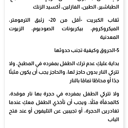
الطباشير، الطين، الفازلين، أكسيد الزنك
ثقاب الكبريت -أقل من 20- زئبق الترمومتر،
الميكروكروم، بيكربونات الصوديوم، الزيوت
المعدنية
5-الحروق وكيفية تجنب حدوثها
بداية عليكِ عدم ترك الطفل بمفرده في المطبخ، ولا
تتركي النار بدون حاجز لها، والحاجز يجب أن يكون مثبتًا
جدًا أو محاطًا تمامًا بالنار
ولا تتركي الطفل بمفرده في حجرة بها نار موقدة،
كالمدفأة مثلاً، ويجب أن تأخذي الطفل معكِ عندما
تغادرين الحجرة، أو تجيبين عن التليفون أو عند فتح
الباب