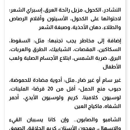
النشادر، الكحول، مزيل رائحة العرق، إسبراي الشعر؛
لاحتوائها على الكحول، الأسيتون وأقلام الرصاص
والطلاء، دهان الأحذية، وصبغة الشعر
إضافة إلى مخاطر يجب تجنبها؛ مثل: السقوط،
السكاكين، المقصات، الشبابيك، الطرق والعربات،
البرق، ضربة الشمس، ابتلاع الأجسام الصلبة ولعب
الأطفال
غير سام أو غير ضار..مثل: أدوية مضادة للحموضة،
حبوب منع الحمل- أقل من 20 قرصًا- الملينات،
لوسيون كلامينا، كريم ولوسيون الأيدي، أحمر
الشفاه، ماكياج العين
الشامبو والصابون.. وإن كانا يسببان القيء
والإسهال، معجون الأسنان، كريم الحلاقة، الصمغ،