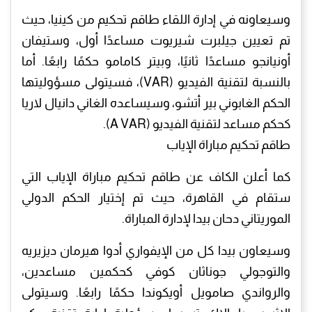
وسيعاونه في إدارة اللقاء طاقم تحكيم من كينيا، حيث
تم تعيين جيلبرت شيريوت مساعدًا أول، وستيفان
أونيانجو مساعدًا ثانيًا، وبيتر كامامو حكمًا رابعًا. أما
بالنسبة لتقنية الفيديو (VAR)، فسيتولى مسؤوليتها
الحكم الغابوني بير أتشو، وسيساعده الغاني دانيال لاريا
كحكم مساعد لتقنية الفيديو (A VAR).
طاقم تحكيم مباراة الإياب
كما أعلن الكاف عن طاقم تحكيم مباراة الإياب التي
ستقام في القاهرة، حيث تم إختيار الحكم الدولي
الموريتاني دحان بيدا لإدارة المباراة.
وسيعاون بيدا كل من الإيفواري أدوا هيرمان ديزيريه
والتوجولي جوناثان كوفي كحكمين مساعدين،
والرواندي صامويل أويكوندا حكمًا رابعًا. وسيتولى