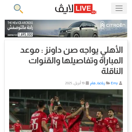
الأهلي يواجه صن داونز : موعد
المباراة وتفاصيلها والقنوات
الناقلة
Emy
رياضة
,
هام
19 أبريل, 2025