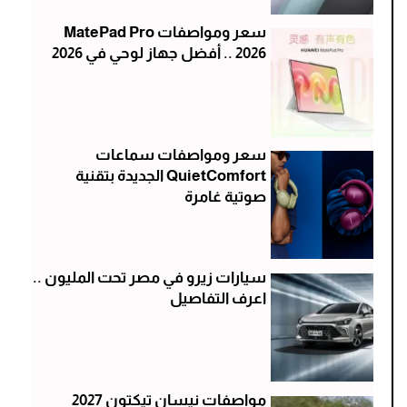
سعر ومواصفات MatePad Pro
2026 .. أفضل جهاز لوحي في 2026
سعر ومواصفات سماعات
QuietComfort الجديدة بتقنية
صوتية غامرة
سيارات زيرو في مصر تحت المليون ..
اعرف التفاصيل
مواصفات نيسان تيكتون 2027