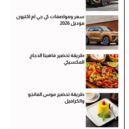
سعر ومواصفات كي جي ام اكتيون
موديل 2026
طريقة تحضير فاهيتا الدجاج
المكسيكي
طريقة تحضير موس المانجو
والكراميل