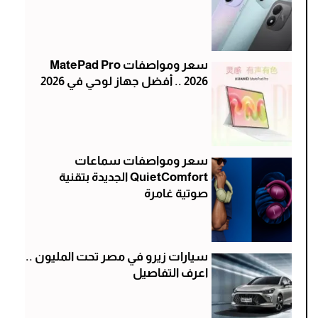
سعر ومواصفات MatePad Pro
2026 .. أفضل جهاز لوحي في 2026
سعر ومواصفات سماعات
QuietComfort الجديدة بتقنية
صوتية غامرة
سيارات زيرو في مصر تحت المليون ..
اعرف التفاصيل