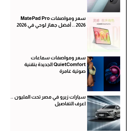
سعر ومواصفات MatePad Pro
2026 .. أفضل جهاز لوحي في 2026
سعر ومواصفات سماعات
QuietComfort الجديدة بتقنية
صوتية غامرة
سيارات زيرو في مصر تحت المليون ..
اعرف التفاصيل