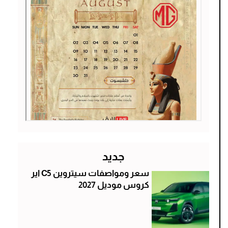
جديد
سعر ومواصفات سيتروين C5 اير
كروس موديل 2027