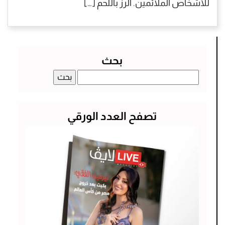
للأشخاص الملائمين. الرز باللحم […]
بحث
البحث
عن:
تصفح العدد الورقي