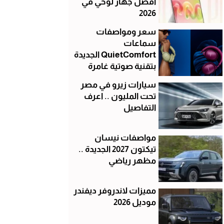
أفضل جهاز لوحي في
2026
سعر ومواصفات
سماعات
QuietComfort الجديدة
بتقنية صوتية غامرة
سيارات زيرو في مصر
تحت المليون .. اعرف
التفاصيل
مواصفات نيسان
تيكتون 2027 الجديدة ..
مظهر رياضي
مميزات لاندروفر ديفندر
موديل 2026