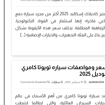
seifeldin034
,
15 سبتمبر, 2025,
سيارات
,
Comments Disabled
تُعتبر كاديلاك إسكاليد 2025 أكثر من مجرد سيارة دفع
اعي فاخرة؛ إنها استثمار في القوة، التكنولوجيا،
لرفاهية المطلقة. يختلف سعر هذه الأيقونة بشكل
ير بناءً على الفئة، التجهيزات، والخيارات الإضافية […]
عر ومواصفات سياره تويوتا كامري
ديل 2025
seifeldin034
,
15 سبتمبر, 2025,
سيارات
,
Comments Disabled
عد سيارة تويوتا كامري من أهم الأسماء في عالم
ارات السيدان العائلية، والتي لطالما ارتبطت