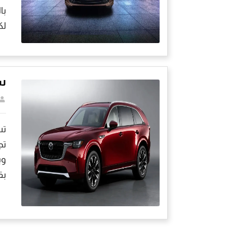
با
لكن ف
سع
تس
تج
بق