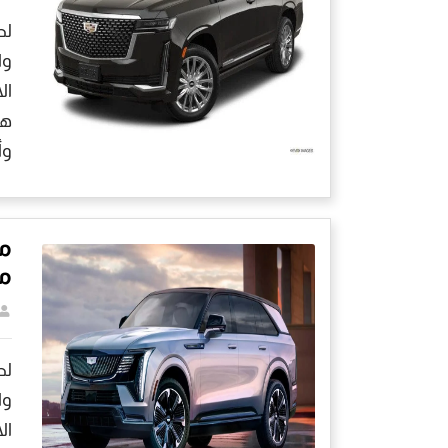
لط
وا
هذ
وأ
مو
لط
وا