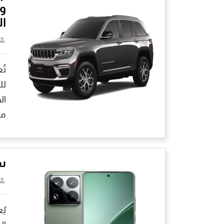
وم
ال
لل
مط
سع