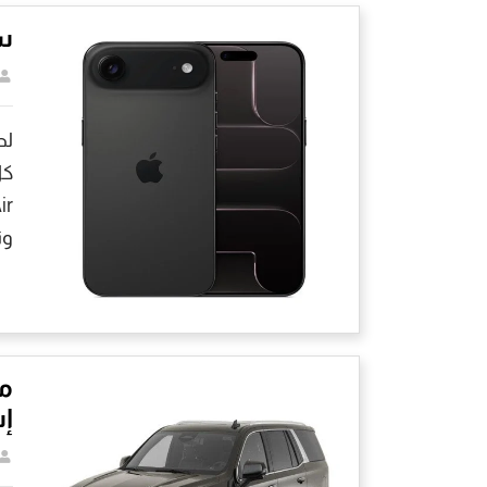
سع
لط
كل
وت
م
إس