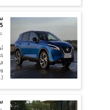
س
5
​ت
كا
ال
وت
…]
سع