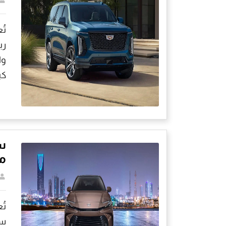
رب
وا
كب
س
مو
تُ
سي