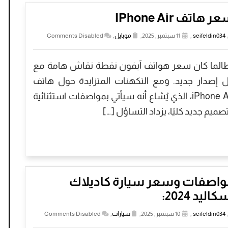
ر هاتف IPhone Air
seifeldin034
,
11 سبتمبر, 2025,
موبايل
,
Comments Disabled
الما كان سعر هواتف آيفون نقطة نقاش هامة مع
 إصدار جديد. ومع التكهنات المتزايدة حول هاتف
iPhone Air، الذي يُشاع أنه سيأتي بمواصفات استثنائية
صميم جديد كليًا، يزداد التساؤل […]
واصفات وسعر سيارة كاديلاك
كاليد 2024:
seifeldin034
,
10 سبتمبر, 2025,
سيارات
,
Comments Disabled