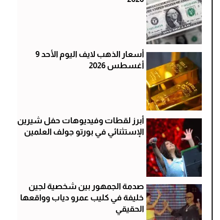
أسعار الذهب لايف اليوم الأحد 9
أغسطس 2026
أبرز لقطات وفيديوهات حفل شيرين
الإستثنائي في بورتو جولف العلمين
صدمة الجمهور بين شخصية لجين
خليفة في كليب عمرو دياب وواقعها
الحقيقي