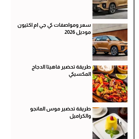
سعر ومواصفات كي جي ام اكتيون
موديل 2026
طريقة تحضير فاهيتا الدجاج
المكسيكي
طريقة تحضير موس المانجو
والكراميل