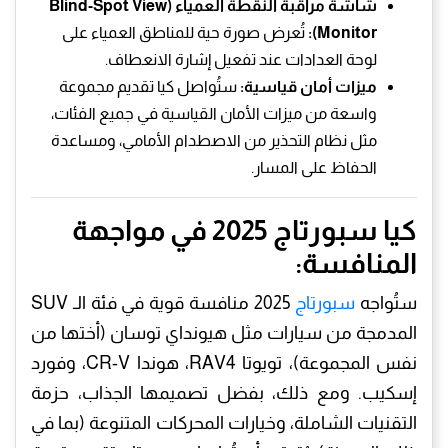
شاشة مراقبة النقطة العمياء (Blind-Spot View
Monitor):
تُعرض صورة حية للمناطق العمياء على
لوحة العدادات عند تفعيل إشارة الانعطاف.
ميزات أمان قياسية:
ستُواصل كيا تقديم مجموعة
واسعة من ميزات الأمان القياسية في جميع الفئات،
مثل نظام التحذير من الاصطدام الأمامي، ومساعدة
الحفاظ على المسار.
كيا سبورتاج 2025 في مواجهة
المنافسة:
ستُواجه
سبورتاج
2025 منافسة قوية في فئة الـ SUV
المدمجة من سيارات مثل هيونداي توسان (أختها من
نفس المجموعة)، تويوتا RAV4، هوندا CR-V، وفورد
إسكيب. ومع ذلك، بفضل تصميمها الجذاب، حزمة
التقنيات الشاملة، وخيارات المحركات المتنوعة (بما في