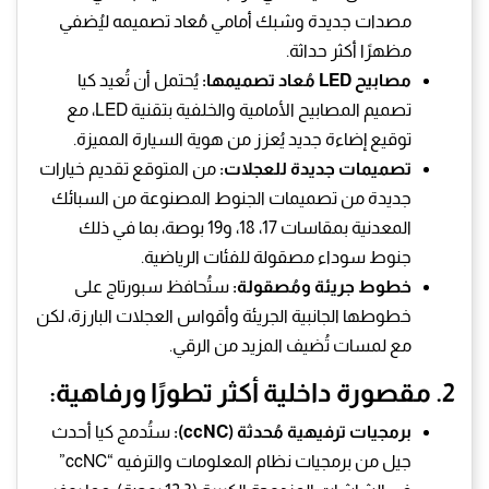
مصدات جديدة وشبك أمامي مُعاد تصميمه ليُضفي
مظهرًا أكثر حداثة.
مصابيح LED مُعاد تصميمها:
يُحتمل أن تُعيد كيا
تصميم المصابيح الأمامية والخلفية بتقنية LED، مع
توقيع إضاءة جديد يُعزز من هوية السيارة المميزة.
تصميمات جديدة للعجلات:
من المتوقع تقديم خيارات
جديدة من تصميمات الجنوط المصنوعة من السبائك
المعدنية بمقاسات 17، 18، و19 بوصة، بما في ذلك
جنوط سوداء مصقولة للفئات الرياضية.
خطوط جريئة ومُصقولة:
ستُحافظ سبورتاج على
خطوطها الجانبية الجريئة وأقواس العجلات البارزة، لكن
مع لمسات تُضيف المزيد من الرقي.
2. مقصورة داخلية أكثر تطورًا ورفاهية:
برمجيات ترفيهية مُحدثة (ccNC):
ستُدمج كيا أحدث
جيل من برمجيات نظام المعلومات والترفيه “ccNC”