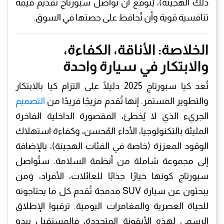
ذلك الهجينة)، يُتوقع أن تُواصل سبورتاج تقديم قيمة
تنافسية قوية وأن تُحافظ على حصتها في السوق.
الخلاصة: الأناقة، الكفاءة،
والابتكار في سيارة واحدة
تُعد كيا سبورتاج 2025 دليلًا على التزام كيا بالابتكار
والتطوير المستمر. إنها تُقدم مزيجًا فريدًا من
التصميم
الجريء الذي لا يُخطئ، المقصورة الداخلية الفاخرة
المليئة بالتكنولوجيا، الأداء المُحسن، وكفاءة استهلاك
الوقود المعززة (خاصة في الفئات الهجينة)، بالإضافة
إلى مجموعة شاملة من أنظمة السلامة. ستُواصل
سبورتاج كونها خيارًا جذابًا للعائلات، الأفراد، ومن
يبحثون عن سيارة SUV مدمجة تُقدم كل ما يحتاجونه
للحياة العصرية والمغامرات اليومية. ترقبوا الإطلاق
الرسمي لهذه الأيقونة المتجددة، فالمستقبل يبدو