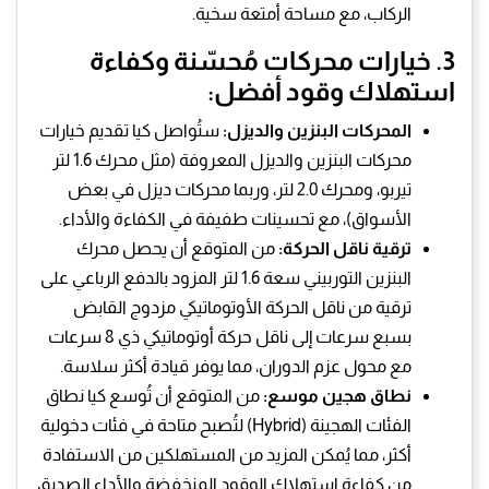
الركاب، مع مساحة أمتعة سخية.
3. خيارات محركات مُحسّنة وكفاءة
استهلاك وقود أفضل:
المحركات البنزين والديزل:
ستُواصل كيا تقديم خيارات
محركات البنزين والديزل المعروفة (مثل محرك 1.6 لتر
تيربو، ومحرك 2.0 لتر، وربما محركات ديزل في بعض
الأسواق)، مع تحسينات طفيفة في الكفاءة والأداء.
ترقية ناقل الحركة:
من المتوقع أن يحصل محرك
البنزين التوربيني سعة 1.6 لتر المزود بالدفع الرباعي على
ترقية من ناقل الحركة الأوتوماتيكي مزدوج القابض
بسبع سرعات إلى ناقل حركة أوتوماتيكي ذي 8 سرعات
مع محول عزم الدوران، مما يوفر قيادة أكثر سلاسة.
نطاق هجين موسع:
من المتوقع أن تُوسع كيا نطاق
الفئات الهجينة (Hybrid) لتُصبح متاحة في فئات دخولية
أكثر، مما يُمكن المزيد من المستهلكين من الاستفادة
من كفاءة استهلاك الوقود المنخفضة والأداء الصديق