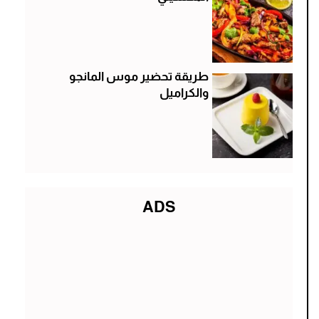
طريقة تحضير موس المانجو
والكراميل
ADS