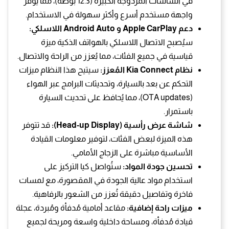
في الشاشات المزدوجة الكبيرة (12.3 بوصة)، مما يوفر
واجهة مستخدم أسرع وأكثر سهولة في الاستخدام.
دعم Apple CarPlay و Android Auto اللاسلكي:
سيُصبح الاتصال اللاسلكي بالهواتف الذكية ميزة
قياسية في جميع الفئات، مما يُعزز من الراحة والاتصال.
نظام Kia Connect المُعزز:
سيتيح هذا النظام ميزات
التحكم عن بعد بالسيارة، وتحديثات البرامج عبر الهواء
(OTA updates)، مما يُحافظ على تحديث السيارة
باستمرار.
شاشة عرض رأسية (Head-up Display):
قد تتوفر
هذه الميزة لبعض الفئات، لتوفير معلومات القيادة
الأساسية مباشرة على الزجاج الأمامي.
تحسين جودة المواد:
ستُواصل كيا التركيز على
استخدام مواد عالية الجودة في المقصورة، مع لمسات
فاخرة وتفاصيل دقيقة تُعزز من الشعور بالرفاهية.
ميزات راحة إضافية:
مقاعد أمامية مُدفأة ومُبردة، عجلة
قيادة مُدفأة، ومساحة داخلية واسعة ومريحة لجميع