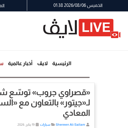
الخميس 2026/08/06 01:38
الم
الرئيسية
لايڤ
أخبار عالمية
سي
«قصراوي جروب» توسّع شبكة 
لـ«جيتور» بالتعاون مع «ال
المعادي
Shereen Ali Sallam
سيارات
19 يناير, 2026