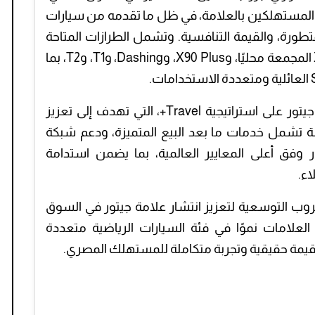
ام المستهلكين بالعلامة، في ظل ما تقدمه من سيارات
تطورة، والقيمة التنافسية. وتشمل الطرازات المتاحة
في السوق المصري سيارات X70 وX70 Plus المجمعة محليًا، وX90 Plus، وDashing، وT1، وT2، بما
وتعتمد قصراوي جروب في إدارتها لعلامة جيتور على استراتيجية Travel+، التي تهدف إلى تعزيز
 تشمل خدمات ما بعد البيع المتميزة، ودعم شبكة
ر وفق أعلى المعايير العالمية، بما يضمن استدامة
اء.
روب التوسعية لتعزيز انتشار علامة جيتور في السوق
علامات نموًا في فئة السيارات الرياضية متعددة
 قيمة حقيقية وتجربة متكاملة للمستهلك المصري.