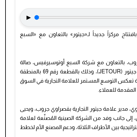
►
اح مركزاً جديداً لـ«جيتور» بالتعاون مع «السبع
فتتحت قصراوي جروب، بالتعاون مع شركة السبع أوتوسيرفيس، صالة
عرض جديدة ومركز خدمة معتمد لسيارات جيتور (JETOUR)، وذلك بالقطعة رقم 69 بالمنطقة
ة تعكس التوسع المستمر للعلامة التجارية في السوق
لمقدمة للعملاء.
 مدير علامة جيتور التجارية بقصراوي جروب، ويحيى
لى جانب وفد من الشركة الصينية المُصنِّعة لعلامة
راتيجية بين الأطراف الثلاثة، ودعم المصنع الأم لخطط