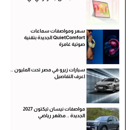
سعر ومواصفات سماعات
QuietComfort الجديدة بتقنية
صوتية غامرة
سيارات زيرو في مصر تحت المليون ..
اعرف التفاصيل
مواصفات نيسان تيكتون 2027
الجديدة .. مظهر رياضي