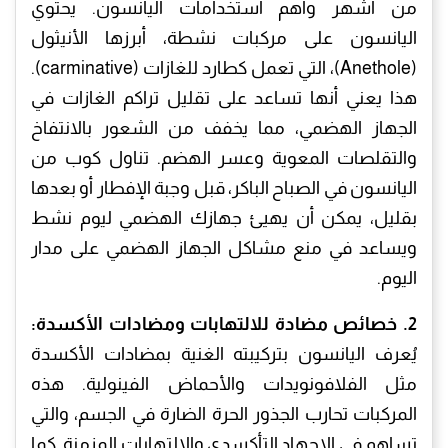
من أشهر وأهم استخدامات اليانسون. يحتوي
اليانسون على مركبات نشطة، أبرزها الأنيثول
(Anethole)، التي تعمل كطارد للغازات (carminative).
هذا يعني أنها تساعد على تقليل تراكم الغازات في
الجهاز الهضمي، مما يخفف من الشعور بالانتفاخ
والتقلصات المعوية وعسر الهضم. تناول كوب من
اليانسون في الصباح الباكر، قبل وجبة الإفطار أو بعدها
بقليل، يمكن أن يهيئ جهازك الهضمي ليوم نشط
ويساعد في منع مشاكل الجهاز الهضمي على مدار
اليوم.
2. خصائص مضادة للالتهابات ومضادات الأكسدة:
يُعرف اليانسون بتركيبته الغنية بمضادات الأكسدة
مثل الفلافونويدات والأحماض الفينولية. هذه
المركبات تحارب الجذور الحرة الضارة في الجسم، والتي
تساهم في الإجهاد التأكسدي والالتهابات المزمنة. كما