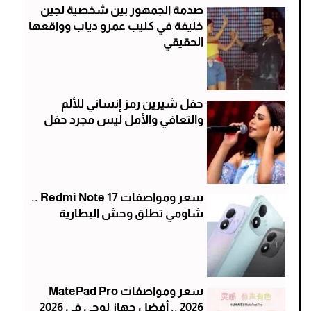
صدمة الجمهور بين شخصية لجين
خليفة في كليب عمرو دياب وواقعها
الحقيقي
حفل شيرين رمز إنساني للألم
والتعافي والأمل ليس مجرد حفل
سعر ومواصفات Redmi Note 17 ..
شاومي تطلق وحش البطارية
سعر ومواصفات MatePad Pro
2026 .. أفضل جهاز لوحي في 2026