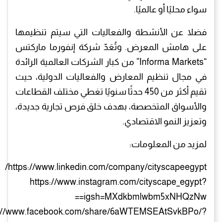
سواء محليًا أو عالميًا.
فضلا عن الأنشطة والفعاليات التي سيتم تنظيمها
على هامش المعرض. وتُعَدّ شركة إنفورما ماركتس
“Informa Markets” من كبار الشركات العالمية الرائدة
في مجال تنظيم المعارض والفعاليات الدولية، حيث
تقيم أكثر من 450 حدثًا سنويًا تغطي مختلف القطاعات
والأسواق المتخصصة، بهدف خلق فرص تجارية جديدة،
وتعزيز النمو الاقتصادي.
لمزيد من المعلومات:
https://www.linkedin.com/company/cityscapeegypt/
https://www.instagram.com/cityscape_egypt?
igsh=MXdkbmlwbm5xNHQzNw==
s://www.facebook.com/share/6aWTEMSEAtSvkBPo/?