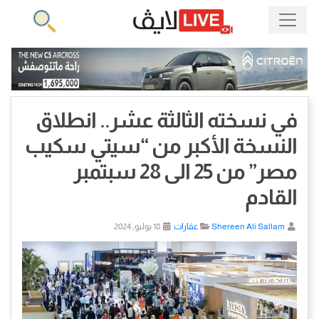
في نسخته الثالثة عشر.. انطلاق
النسخة الأكبر من “سيتي سكيب
مصر” من 25 الى 28 سبتمبر
القادم
Shereen Ali Sallam
عقارات
18 يوليو, 2024