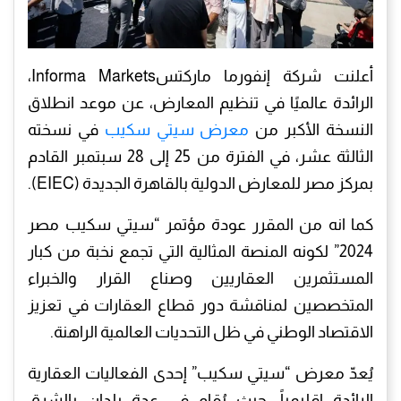
أعلنت شركة إنفورما ماركتسInforma Markets،
الرائدة عالميًا في تنظيم المعارض، عن موعد انطلاق
النسخة الأكبر من
معرض سيتي سكيب
في نسخته
الثالثة عشر، في الفترة من 25 إلى 28 سبتمبر القادم
بمركز مصر للمعارض الدولية بالقاهرة الجديدة (EIEC).
كما انه من المقرر عودة مؤتمر “سيتي سكيب مصر
2024” لكونه المنصة المثالية التي تجمع نخبة من كبار
المستثمرين العقاريين وصناع القرار والخبراء
المتخصصين لمناقشة دور قطاع العقارات في تعزيز
الاقتصاد الوطني في ظل التحديات العالمية الراهنة.
يُعدّ معرض “سيتي سكيب” إحدى الفعاليات العقارية
الرائدة إقليمياً، حيث يُقام في عدة بلدان بالشرق