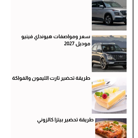
سعر ومواصفات هيونداي فينيو
موديل 2027
طريقة تحضير تارت الليمون والفواكة
طريقة تحضير بيتزا كالزوني