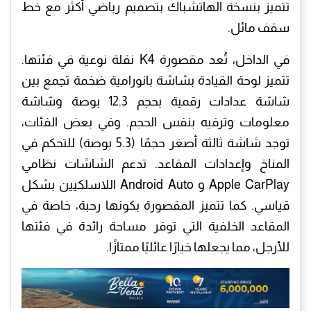
تتميز بنسخة الهاتشباك بتصميم رياضي أكثر مع خط
سقف مائل.
في الداخل، تُعد مقصورة K4 نقلة نوعية في فئتها.
تتميز لوحة القيادة بشاشة بانورامية ضخمة تجمع بين
شاشة عدادات رقمية بحجم 12.3 بوصة وشاشة
معلومات وترفيه بنفس الحجم. وفي بعض الفئات،
توجد شاشة ثالثة أصغر حجمًا (5.3 بوصة) للتحكم في
المناخ وإعدادات المقاعد. تدعم الشاشات نظامي
Apple CarPlay و Android Auto اللاسلكيين بشكل
قياسي. كما تتميز المقصورة بكونها رحبة، خاصة في
المقاعد الخلفية التي توفر مساحة رائدة في فئتها
للأرجل، مما يجعلها خيارًا عائليًا ممتازًا.