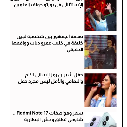
الإستثنائي في بورتو جولف العلمين
صدمة الجمهور بين شخصية لجين
خليفة في كليب عمرو دياب وواقعها
الحقيقي
حفل شيرين رمز إنساني للألم
والتعافي والأمل ليس مجرد حفل
سعر ومواصفات Redmi Note 17 ..
شاومي تطلق وحش البطارية