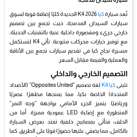
سيارة سيدان مدمجة
تُعد سيارة
كيا
K4 2026 الجديدة كليًا إضافة قوية لسوق
سيارات السيدان المدمجة، حيث تجمع بين تصميم
خارجي جريء ومقصورة داخلية غنية بالتقنيات الحديثة،
مع توفير خيارات محركات متنوعة. تأتي K4 لتستكمل
مسيرة نجاح كيا في تقديم سيارات تجمع بين الأناقة
والعملية والقيمة مقابل السعر.
التصميم الخارجي والداخلي
تتبنى
كيا K4
لغة تصميم “Opposites United” (الأضداد
المتحدة) الخاصة بكيا، مما يمنحها مظهرًا عصريًا
ورياضيًا. يتميز الجزء الأمامي بواجهة “وجه النمر”
المتطورة مع إضاءة LED عمودية مميزة. أما من
الخلف، فتأتي بمصابيح خلفية تمتد بعرض السيارة
بالكامل، مما يضفي عليها حضورًا قويًا على الطريق. كما