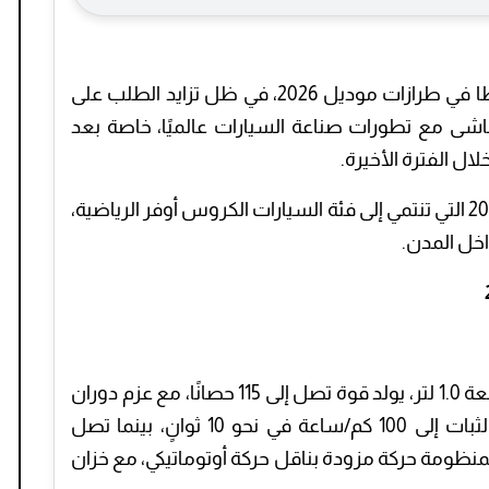
يشهد سوق السيارات المصري تنوعًا ملحوظًا في طرازات موديل 2026، في ظل تزايد الطلب على
تماشى مع تطورات صناعة السيارات عالميًا، خاصة بعد
ال الفترة الأخيرة.
ومن بين هذه الطرازات، تأتي نيسان جوك 2026 التي تنتمي إلى فئة السيارات الكروس أوفر الرياضية،
اخل المدن.
جوك 2026 على محرك تيربو سعة 1.0 لتر، يولد قوة تصل إلى 115 حصانًا، مع عزم دوران
يبلغ 200 نيوتن متر. وتتسارع السيارة من الثبات إلى 100 كم/ساعة في نحو 10 ثوانٍ، بينما تصل
/ساعة. وترتبط بمنظومة حركة مزودة بناقل حركة أوتوماتيكي، مع خزان