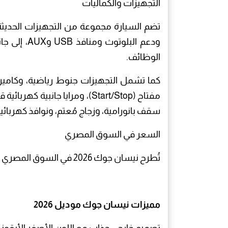
التجهيزات والكماليات
تضم السيارة مجموعة من التجهيزات الحديث
ودعم البلو
الوظائف.
كما تشمل التجهيزات جنوط رياضية، وكامير
مفتاح (Start/Stop)، ومرايا جان
سقف بانورامية، وزجاج مُعتم، ونوافذ كهربائية
السعر في السوق المصري
تُطرح نيسان جوك 2026 في السوق المصري بفئة واحدة، بسعر يبلغ مليونًا و174 ألف جنيه.
مميزات نيسان جوك موديل 2026