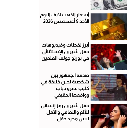
أسعار الذهب لايف اليوم
الأحد 9 أغسطس 2026
أبرز لقطات وفيديوهات
حفل شيرين الإستثنائي
في بورتو جولف العلمين
صدمة الجمهور بين
شخصية لجين خليفة في
كليب عمرو دياب
وواقعها الحقيقي
حفل شيرين رمز إنساني
للألم والتعافي والأمل
ليس مجرد حفل