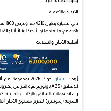
وقود سعة 46 لترًا.
الأبعاد والتصميم
2636 مم، ما يمنحها توازنًا جيدًا وثباتًا أثناء القيادة.
أنظمة الأمان والسلامة
زُودت
نيسان
جوك 2026 بمجموعة 
وسائد هوائية للسائق والركاب والجانبية. 
السرقة (إيموبليزر)، لتعزيز مستوى الأمان أثناء