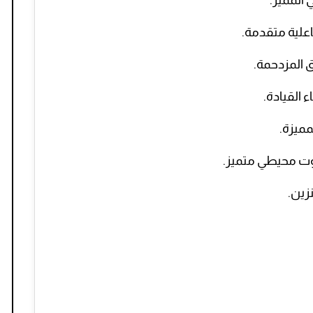
 المميز.
علية متقدمة.
 المزدحمة.
زين.