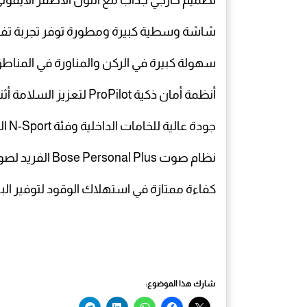
تصميم خارجي جذاب مع اللون الأصفر الأيقوني
شاشة وسطية كبيرة ومطورة توفر تجربة تفا
سهولة كبيرة في الركن والمناورة في المناطق
أنظمة أمان ذكية ProPilot لتعزيز السلامة أثناء القيادة.
جودة عالية للخامات الداخلية وفئة N-Sport المميزة.
نظام صوت Bose Personal Plus الفريد لصوت محيطي متميز.
كفاءة ممتازة في استهلاك الوقود لتوفير البن
شارك هذا الموضوع: